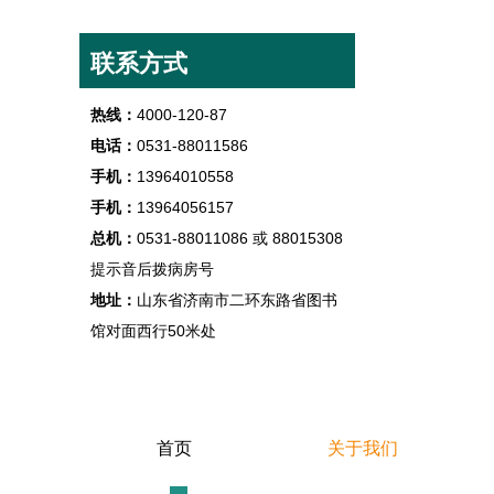
腰椎病为何总在秋冬季发作？关键是没做好这一步！
2021-11-10
联系方式
热线：
4000-120-87
电话：
0531-88011586
手机：
13964010558
手机：
13964056157
总机：
0531-88011086 或 88015308
提示音后拨病房号
地址：
山东省济南市二环东路省图书
馆对面西行50米处
首页
关于我们