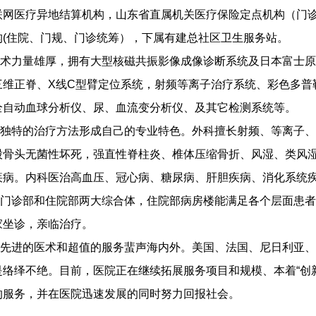
联网医疗异地结算机构，山东省直属机关医疗保险定点机构（门
构(住院、门规、门诊统筹），下属有建总社区卫生服务站。
力量雄厚，拥有大型核磁共振影像成像诊断系统及日本富士原装
三维正脊、X线C型臂定位系统，射频等离子治疗系统、彩色多普
全自动血球分析仪、尿、血流变分析仪、及其它检测系统等。
特的治疗方法形成自己的专业特色。外科擅长射频、等离子、
股骨头无菌性坏死，强直性脊柱炎、椎体压缩骨折、风湿、类风
疾病。内科医治高血压、冠心病、糖尿病、肝胆疾病、消化系统
诊部和住院部两大综合体，住院部病房楼能满足各个层面患者
家坐诊，亲临治疗。
进的医术和超值的服务蜚声海内外。美国、法国、尼日利亚、
是络绎不绝。目前，医院正在继续拓展服务项目和规模、本着“创
的服务，并在医院迅速发展的同时努力回报社会。