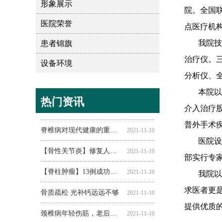
形象展示
院。全国
医院荣誉
点医疗机
我院技术
患者锦旗
治疗仪。
设备环境
分析仪、
本院以独
热门资讯
腰椎间盘突出怎么锻炼
脊椎不健康的15种表现
脊椎病的发病原因有哪些
脊椎病和枕头的关系!!!
脊柱侧弯危害大，快来测测你的脊柱弯不弯！
着凉竟然可能引起骨刺？四个调理办法预防骨刺发生！
颈椎病治疗期间应注意科学饮食
腰椎盘突出的症状是什么样子
颈椎病怎么治,济南市高新技术建总医院告诉您
骨质疏松竟会引发骨折 孟院长教你预防骨质疏松
如何预防颈椎病 从改变这3个方面做起
肩硬脖子酸 你的脊椎健康吗？
七成白领患脊椎病 定期养护势在必行
腰椎间盘突出症预防的“四项基本原则”
2021-11-10
2021-11-10
2021-11-10
2021-11-10
2021-11-10
2021-11-10
2021-11-10
2021-11-10
2021-11-10
2021-11-10
2021-11-10
2021-11-10
2021-11-10
2021-11-10
介入治疗
普外手术
脊椎病对现代健康的重要影响
2021-11-10
医院设门
【骨性关节炎】修复人体的“承重轴”
2021-11-10
部实行专
【脊柱肿瘤】13例成功治愈
2021-11-10
我院以先
求医者更
骨质疏松 光补钙远远不够
2021-11-10
提供优质
颈椎病年轻伤筋，老后伤骨
2021-11-10