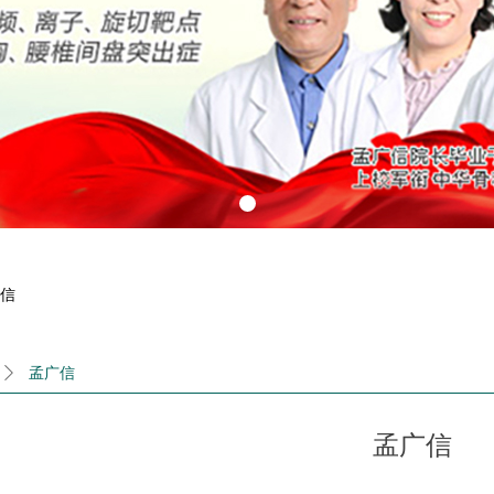
信
ꄲ
孟广信
孟广信