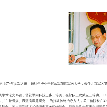
 男 1974年参军入伍，1984年毕业于解放军第四军医大学，曾任北京
表学术论文36篇，曾获军内科技进步二等奖，在部队三次荣立三等功。19
，并主持骨病、风湿病课题研究。 为打破传统治疗方法，孟广信院长在3
机结合，采用高新技术和传统中西医药物结合，特别是近十年来采用三氧