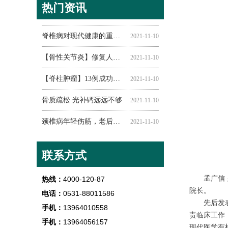
热门资讯
腰椎间盘突出怎么锻炼
脊椎不健康的15种表现
脊椎病的发病原因有哪些
脊椎病和枕头的关系!!!
脊柱侧弯危害大，快来测测你的脊柱弯不弯！
着凉竟然可能引起骨刺？四个调理办法预防骨刺发生！
颈椎病治疗期间应注意科学饮食
腰椎盘突出的症状是什么样子
颈椎病怎么治,济南市高新技术建总医院告诉您
骨质疏松竟会引发骨折 孟院长教你预防骨质疏松
如何预防颈椎病 从改变这3个方面做起
肩硬脖子酸 你的脊椎健康吗？
七成白领患脊椎病 定期养护势在必行
腰椎间盘突出症预防的“四项基本原则”
2021-11-10
2021-11-10
2021-11-10
2021-11-10
2021-11-10
2021-11-10
2021-11-10
2021-11-10
2021-11-10
2021-11-10
2021-11-10
2021-11-10
2021-11-10
2021-11-10
脊椎病对现代健康的重要影响
2021-11-10
【骨性关节炎】修复人体的“承重轴”
2021-11-10
【脊柱肿瘤】13例成功治愈
2021-11-10
骨质疏松 光补钙远远不够
2021-11-10
颈椎病年轻伤筋，老后伤骨
2021-11-10
腰椎病为何总在秋冬季发作？关键是没做好这一步！
2021-11-10
联系方式
孟广信
热线：
4000-120-87
院长。
电话：
0531-88011586
先后发
手机：
13964010558
责临床工作
手机：
13964056157
现代医学有