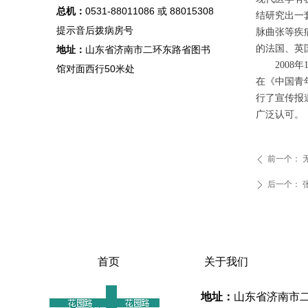
总机：
0531-88011086 或 88015308
结研究出一
提示音后拨病房号
脉曲张等疾
的法国、英
地址：
山东省济南市二环东路省图书
200
馆对面西行50米处
在《中国青
行了宣传报
广泛认可。
前一个：
ꄴ
后一个：
ꄲ
首页
关于我们
地址：
山东省济南市二