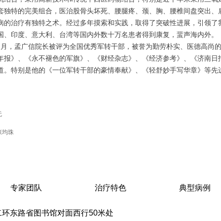
套独特的完美组合，医治股骨头坏死、腰腿疼、颈、胸、腰椎间盘突出、
病的治疗有独特之术。经过多年摸索和实践，取得了突破性进展，引领了
国、印度、意大利、台湾等国内外数十万名患者得到康复，蜚声海内外。
8年1月，孟广信院长被评为全国优秀军转干部，被誉为勤劳朴实、医德高
年报》、《永不褪色的军旗》、《财经杂志》、《经济参考》、《济南日
道。特别是他的《一位军转干部的豪情奉献》、《轻舒妙手写华章》等先
无
张均珠
专家团队
治疗特色
典型病例
环东路省图书馆对面西行50米处