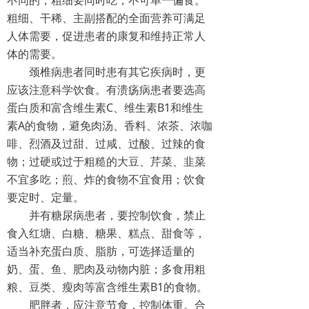
不同的，粗细要同时吃，不可单一偏食。
粗细、干稀、主副搭配的全面营养可满足
人体需要，促进患者的康复和维持正常人
体的需要。
颈椎病患者同时患有其它疾病时，更
应该注意科学饮食。有溃疡病患者要选高
蛋白质和富含维生素C、维生素B1和维生
素A的食物，避免肉汤、香料、浓茶、浓咖
啡、烈酒及过甜、过咸、过酸、过辣的食
物；过硬或过于粗糙的大豆、芹菜、韭菜
不宜多吃；煎、炸的食物不宜食用；饮食
要定时、定量。
并有糖尿病患者，要控制饮食，禁止
食入红塘、白糖、糖果、糕点、甜食等，
适当补充蛋白质、脂肪，可选择适量的
奶、蛋、鱼、肥肉及动物内脏；多食用粗
粮、豆类、瘦肉等富含维生素B1的食物。
肥胖者，应注意节食，控制体重。合