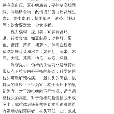
并有高血压、冠心病患者，要控制高胆固
醇、高脂肪食物，酌情增加蛋白质及维生
素C、维生素B1，禁用烟酒、浓茶、辣椒
等；饮食要定量，少食多餐。
视力模糊、流泪者，宜多食含钙、
硒、锌类食物。如豆制品，动物肝、蛋
鱼、蘑菇、芦笋、胡萝卜。伴高血压者，
多吃新鲜蔬菜和水果，如豆芽、海带、木
耳、大蒜、芹菜、地瓜、冬瓜、绿豆。
温馨提示：颈椎的生理前凸是维持正
常状态下椎管内外平衡的基础，科学使用
枕头可缓解颈椎病。一般枕头的高低，以
枕头的直径上下径为宜，枕于头后下的项
部为宜。对于颈椎病的不同情况，适当调
整枕头的高度。对于颈椎间盘髓核脱出或
突出，或椎体后缘骨赘等直接压迫脊髓而
有运动功能障碍者，枕头可低一些，以减