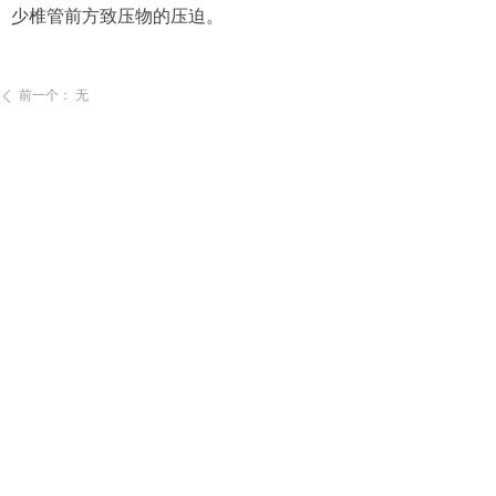
少椎管前方致压物的压迫。
前一个：
无
ꄴ
后一个：
无
ꄲ
地址：
山东省济南市二环东路省图书馆对面西行
50米处
洪家楼站乘车路线：
可乘K55、k109、k91、
k99、106、BRT5、10、138、110、118、30、
11、1、16、75、138、165、302、311、
318、321下车东行兴泉酒店南行80米
省图书馆站乘车路线：
可乘46、70、89、k93、
BRT4、BRT5、下车北行50米路西
山大北路东站乘车路线：
可乘37、122下车东50
米青少年培训中心北行