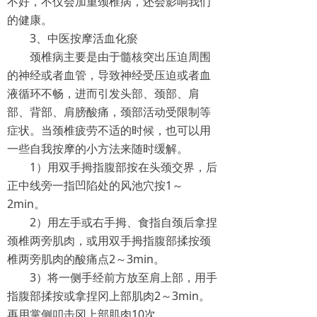
不好，不仅会加重颈椎病，还会影响我们
的健康。
3、中医按摩活血化瘀
颈椎病主要是由于髓核突出压迫周围
的神经或者血管，导致神经受压迫或者血
液循环不畅，进而引发头部、颈部、肩
部、背部、肩膀酸痛，颈部活动受限制等
症状。当颈椎疲劳不适的时候，也可以用
一些自我按摩的小方法来随时缓解。
1）用双手拇指腹部按在头颈交界，后
正中线旁一指凹陷处的风池穴按1～
2min。
2）用左手或右手拇、食指自颈后拿捏
颈椎两旁肌肉，或用双手拇指腹部揉按颈
椎两旁肌肉的酸痛点2～3min。
3）将一侧手经前方放至肩上部，用手
指腹部揉按或拿捏冈上部肌肉2～3min。
再用掌侧叩击冈上部肌肉10次。