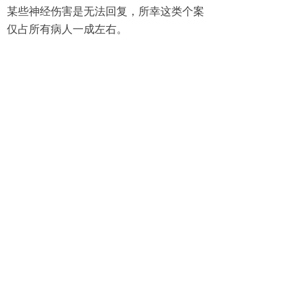
某些神经伤害是无法回复，所幸这类个案
仅占所有病人一成左右。
前一个：
无
ꄴ
后一个：
无
ꄲ
地址：
山东省济南市二环东路省图书馆对面西行
50米处
洪家楼站乘车路线：
可乘K55、k109、k91、
k99、106、BRT5、10、138、110、118、30、
11、1、16、75、138、165、302、311、
318、321下车东行兴泉酒店南行80米
省图书馆站乘车路线：
可乘46、70、89、k93、
BRT4、BRT5、下车北行50米路西